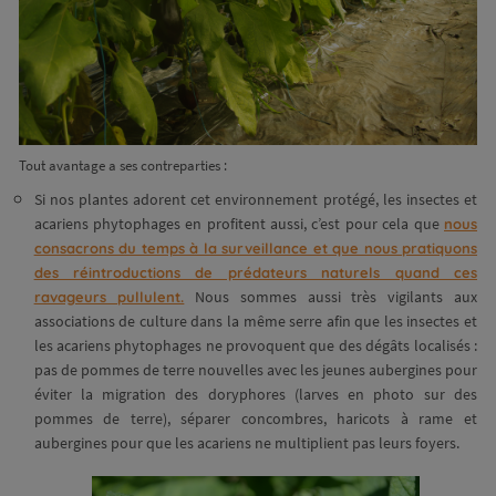
Tout avantage a ses contreparties :
Si nos plantes adorent cet environnement protégé, les insectes et
acariens phytophages en profitent aussi, c’est pour cela que
nous
consacrons du temps à la surveillance et que nous pratiquons
des réintroductions de prédateurs naturels quand ces
Nous sommes aussi très vigilants aux
ravageurs pullulent.
associations de culture dans la même serre afin que les insectes et
les acariens phytophages ne provoquent que des dégâts localisés :
pas de pommes de terre nouvelles avec les jeunes aubergines pour
éviter la migration des doryphores (larves en photo sur des
pommes de terre), séparer concombres, haricots à rame et
aubergines pour que les acariens ne multiplient pas leurs foyers.