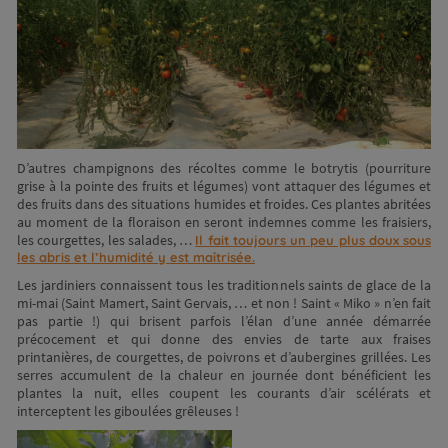
Ne ratez plus rien,
Abonnez-vous à notre newsletter
D’autres champignons des récoltes comme le botrytis (pourriture
grise à la pointe des fruits et légumes) vont attaquer des légumes et
des fruits dans des situations humides et froides. Ces plantes abritées
au moment de la floraison en seront indemnes comme les fraisiers,
les courgettes, les salades, …
Il fait toujours un peu plus doux sous
les abris et l’humidité y est maîtrisée.
Je m’inscris
Les jardiniers connaissent tous les traditionnels saints de glace de la
mi-mai (Saint Mamert, Saint Gervais, … et non ! Saint « Miko » n’en fait
pas partie !) qui brisent parfois l’élan d’une année démarrée
précocement et qui donne des envies de tarte aux fraises
printanières, de courgettes, de poivrons et d’aubergines grillées. Les
serres accumulent de la chaleur en journée dont bénéficient les
plantes la nuit, elles coupent les courants d’air scélérats et
interceptent les giboulées grêleuses !