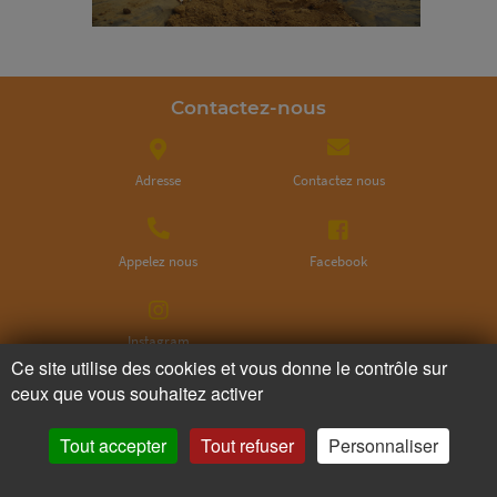
Contactez-nous
Adresse
Contactez nous
Appelez nous
Facebook
Instagram
Ce site utilise des cookies et vous donne le contrôle sur
ceux que vous souhaitez activer
Ne ratez plus rien,
Abonnez-vous à notre newsletter
Tout accepter
Tout refuser
Personnaliser