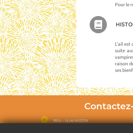
Pour le 
HISTO
L'ail es
suite au
vampires
raison d
ses bienf
Contactez
RN31 – 51140 MUIZON