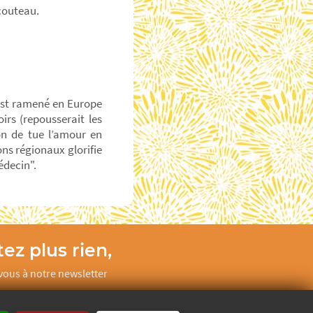
 couteau.
 est ramené en Europe
oirs (repousserait les
ion de tue l’amour en
ns régionaux glorifie
édecin".
ez plus rien,
ous à notre newsletter
Je m’inscris