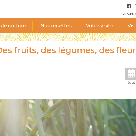
Suivez-
 de culture
Nos recettes
Votre visite
Vis
es fruits, des légumes, des fleur
tout