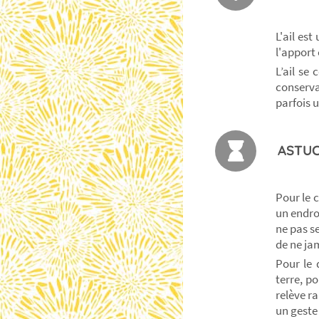
L'ail es
l'apport 
L’ail se
conserva
parfois 
ASTUC
Pour le c
un endroi
ne pas s
de ne ja
Pour le 
terre, p
relève r
un geste