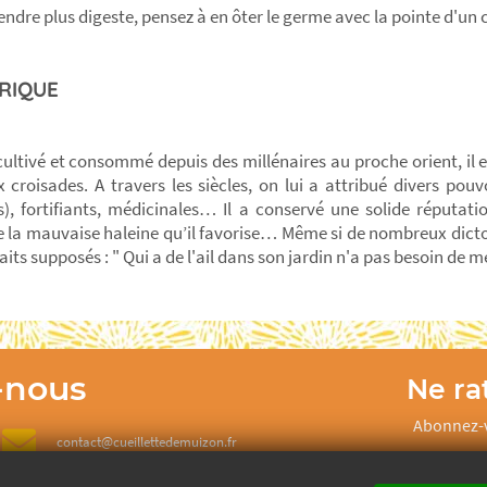
rendre plus digeste, pensez à en ôter le germe avec la pointe d'un
RIQUE
t cultivé et consommé depuis des millénaires au proche orient, il
x croisades. A travers les siècles, on lui a attribué divers pouv
), fortifiants, médicinales… Il a conservé une solide réputat
e la mauvaise haleine qu’il favorise… Même si de nombreux dicto
aits supposés : " Qui a de l'ail dans son jardin n'a pas besoin de m
-nous
Ne rat
Abonnez-v
contact@cueillettedemuizon.fr