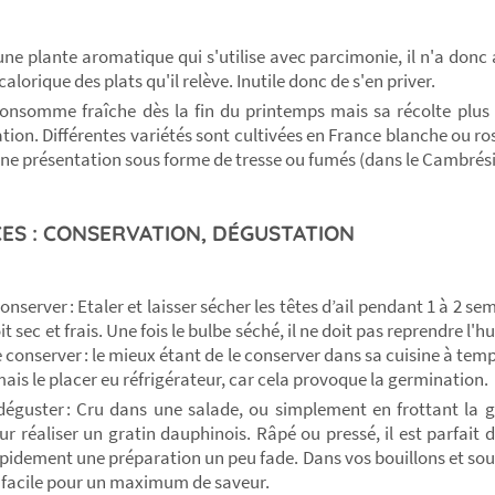
t une plante aromatique qui s'utilise avec parcimonie, il n'a don
calorique des plats qu'il relève. Inutile donc de s'en priver.
 consomme fraîche dès la fin du printemps mais sa récolte plus
tion. Différentes variétés sont cultivées en France blanche ou ro
une présentation sous forme de tresse ou fumés (dans le Cambrési
ES : CONSERVATION, DÉGUSTATION
onserver : Etaler et laisser sécher les têtes d’ail pendant 1 à 2 s
t sec et frais. Une fois le bulbe séché, il ne doit pas reprendre l'
e conserver : le mieux étant de le conserver dans sa cuisine à te
mais le placer eu réfrigérateur, car cela provoque la germination.
déguster : Cru dans une salade, ou simplement en frottant la 
our réaliser un gratin dauphinois. Râpé ou pressé, il est parfait
apidement une préparation un peu fade. Dans vos bouillons et sou
 facile pour un maximum de saveur.