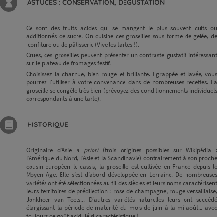
ASTUCES : CONSERVATION, DÉGUSTATION
Ce sont des fruits acides qui se mangent le plus souvent cuits ou
additionnés de sucre. On cuisine ces groseilles sous forme de gelée, de
confiture ou de pâtisserie (Vive les tartes !).
Crues, ces groseilles peuvent présenter un contraste gustatif intéressant
sur le plateau de fromages festif.
Choisissez la charnue, bien rouge et brillante. Egrappée et lavée, vous
pourrez l'utiliser à votre convenance dans de nombreuses recettes. La
groseille se congèle très bien (prévoyez des conditionnements individuels
correspondants à une tarte).
HISTORIQUE
Originaire d’Asie
a priori
(trois origines possibles sur Wikipédia :
l’Amérique du Nord, l’Asie et la Scandinavie) contrairement à son proche
cousin européen le cassis, la groseille est cultivée en France depuis le
Moyen Age. Elle s’est d’abord développée en Lorraine. De nombreuses
variétés ont été sélectionnées au fil des siècles et leurs noms caractérisent
leurs territoires de prédilection : rose de champagne, rouge versaillaise,
Jonkheer van Teets... D'autres variétés naturelles leurs ont succédé
élargissant la période de maturité du mois de juin à la mi-août... avec
toujours ce goût acidulé si caractéristique !