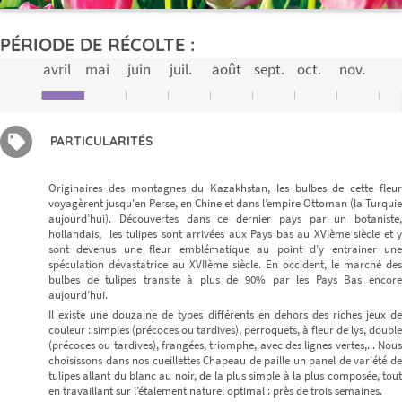
PÉRIODE DE RÉCOLTE :
avril
mai
juin
juil.
août
sept.
oct.
nov.
PARTICULARITÉS
Originaires des montagnes du Kazakhstan, les bulbes de cette fleur
voyagèrent jusqu'en Perse, en Chine et dans l’empire Ottoman (la Turquie
aujourd’hui). Découvertes dans ce dernier pays par un botaniste,
hollandais, les tulipes sont arrivées aux Pays bas au XVIème siècle et y
sont devenus une fleur emblématique au point d’y entrainer une
spéculation dévastatrice au XVIIème siècle. En occident, le marché des
bulbes de tulipes transite à plus de 90% par les Pays Bas encore
aujourd’hui.
Il existe une douzaine de types différents en dehors des riches jeux de
couleur : simples (précoces ou tardives), perroquets, à fleur de lys, double
(précoces ou tardives), frangées, triomphe, avec des lignes vertes,... Nous
choisissons dans nos cueillettes Chapeau de paille un panel de variété de
tulipes allant du blanc au noir, de la plus simple à la plus composée, tout
en travaillant sur l’étalement naturel optimal : près de trois semaines.