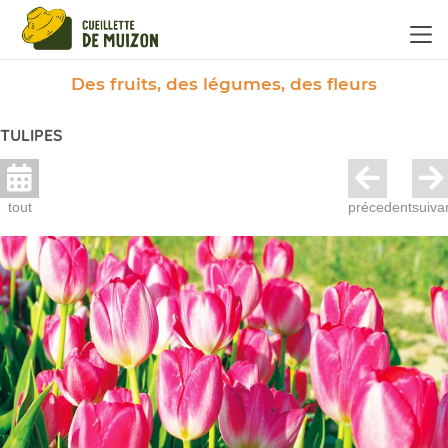
Panneau de gestion des cookies
Des fruits, des légumes, des fleurs
TULIPES
tout
précedent
suiva