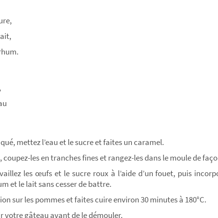
ure,
ait,
 rhum.
,
eau
é, mettez l’eau et le sucre et faites un caramel.
coupez-les en tranches fines et rangez-les dans le moule de façon 
vaillez les œufs et le sucre roux à l’aide d’un fouet, puis incorp
hum et le lait sans cesser de battre.
ion sur les pommes et faites cuire environ 30 minutes à 180°C.
dir votre gâteau avant de le démouler.