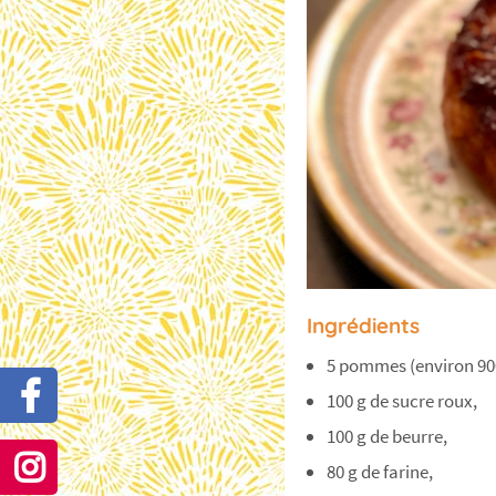
Ingrédients
5 pommes (environ 900
100 g de sucre roux,
100 g de beurre,
80 g de farine,