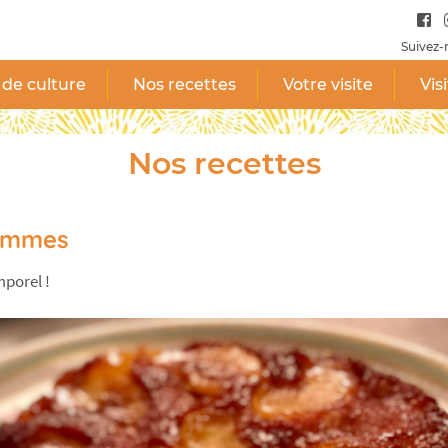
Suivez-
 de culture
Nos recettes
Votre visite
Vis
Nos recettes
ommes
mporel !