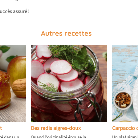
succès assuré !
Autres recettes
t
Des radis aigres-doux
Carpaccio 
té dans un
Quand l'originalité épouse la
Un plat simpl