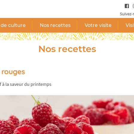
Suivez-
 de culture
Nos recettes
Votre visite
Vis
Nos recettes
s rouges
if à la saveur du printemps