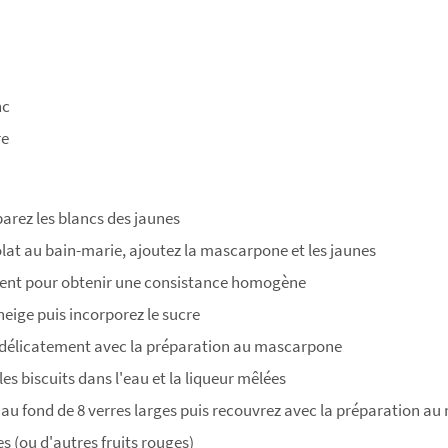
nc
re
parez les blancs des jaunes
olat au bain-marie, ajoutez la mascarpone et les jaunes
ent pour obtenir une consistance homogène
neige puis incorporez le sucre
 délicatement avec la préparation au mascarpone
s biscuits dans l'eau et la liqueur mêlées
 au fond de 8 verres larges puis recouvrez avec la préparation 
s (ou d'autres fruits rouges)