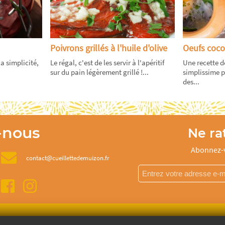
Poivrons grillés à l'huile d'olive
Oeufs coco
a simplicité,
Le régal, c'est de les servir à l'apéritif
Une recette d
sur du pain légèrement grillé !...
simplissime po
des...
-nous
Ne rat
Abonnez-v
contact@cueillettedemuizon.fr