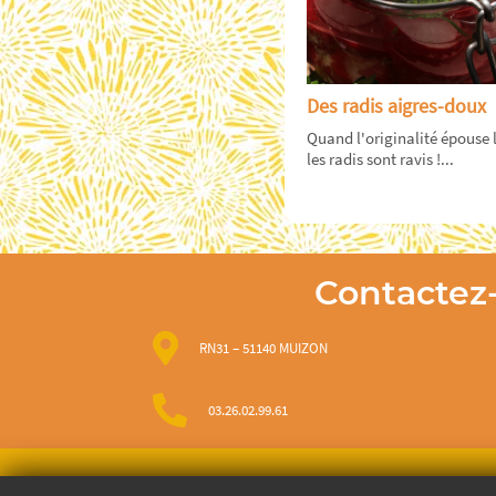
Des radis aigres-doux
Quand l'originalité épouse l
les radis sont ravis !...
Contactez
RN31 – 51140 MUIZON
03.26.02.99.61