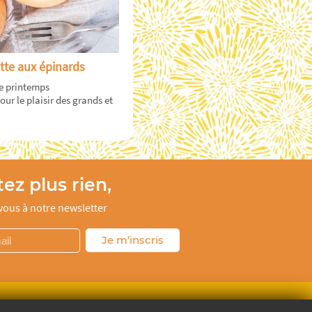
tte aux épinards
e printemps
ur le plaisir des grands et
ez plus rien,
ous à notre newsletter
Je m’inscris